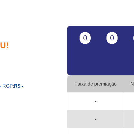
0
0
U!
Faixa de premiação
N
- RGP:
R$ -
-
-