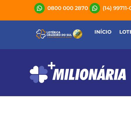
0800 000 2870
(14) 99711
INÍCIO
LOT