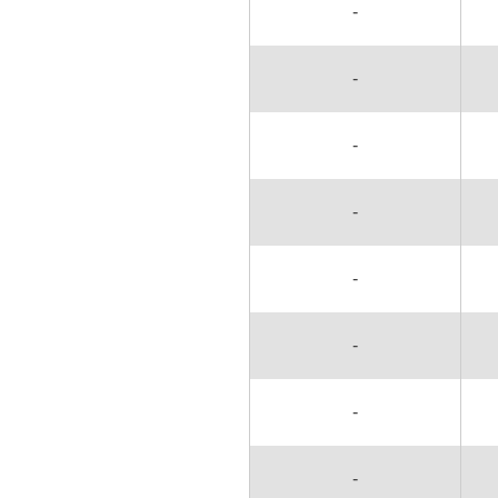
-
-
-
-
-
-
-
-