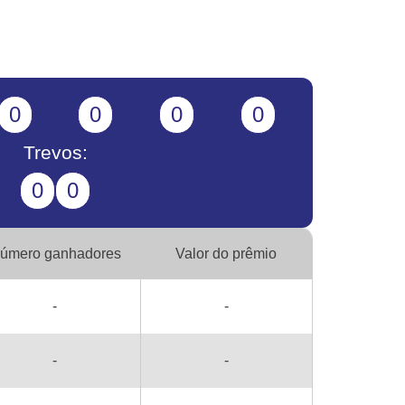
0
0
0
0
Trevos:
0
0
úmero ganhadores
Valor do prêmio
-
-
-
-