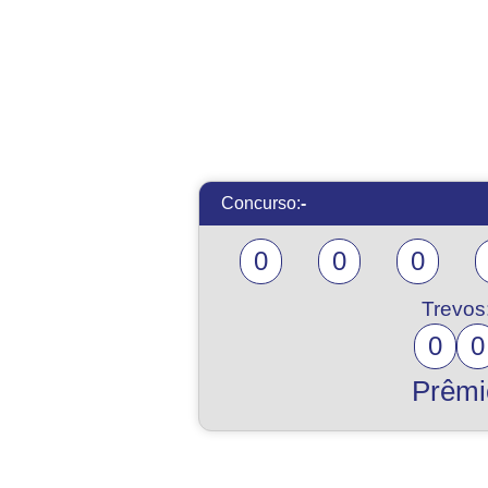
Concurso:
-
0
0
0
Trevos
0
0
Prêmi