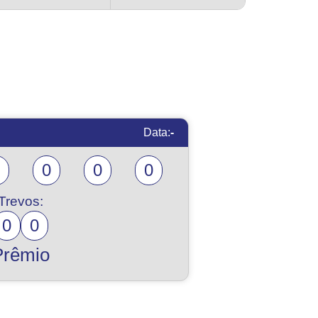
Data:
-
0
0
0
Trevos:
0
0
Prêmio