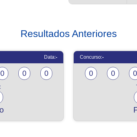
Resultados Anteriores
Data:
-
Concurso:
-
0
0
0
0
0
0
:
o