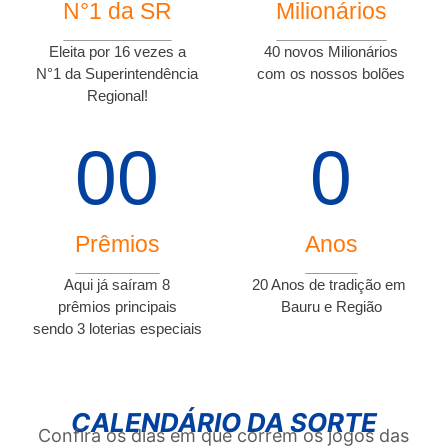
N°1 da SR
Milionários
Eleita por
16
vezes a
40
novos Milionários
N°1
da
Superintendência
com os nossos bolões
Regional!
0
0
0
Prêmios
Anos
Aqui já saíram 8
20
Anos de tradição em
prêmios principais
Bauru e Região
sendo
3 loterias especiais
CALENDÁRIO DA SORTE
Confira os dias em que correm os jogos das