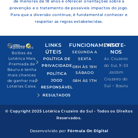
de menores de 18 anos e oferecer orientações sobre a
prevenção e o tratamento de possíveis impactos do jogo.
Para que a diversão continue, é fundamental conhecer e
respeitar as regras estabelecidas.
LINKS
FUNCIONAMENTO
VISITE-
Aposte nos
ÚTEIS
NOS
SEGUNDA A
Bolões da
Av. Cruzeiro
Lotérica Mais
POLÍTICA DE
SEXTA
Premiada de
do Sul, 11-33
PRIVACIDADE
08H ÀS 19H
Bauru e tenha
Jardim
SÁBADO
POLÍTICA
mais chances
Cruzeiro do
JOGO
08H ÀS 17H
de ganhar nas
Sul – Bauru
Loterias Caixa.
RESPONSÁVEL
RESULTADOS
© Copyright 2025 Lotérica Cruzeiro do Sul - Todos os Direitos
Reservados.
Desenvolvido por
Fórmula On Digital